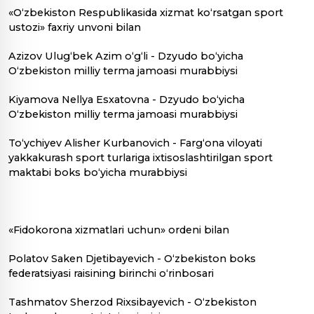
«O‘zbekiston Respublikasida xizmat ko‘rsatgan sport
ustozi» faxriy unvoni bilan
Azizov Ulug‘bek Azim o‘g‘li - Dzyudo bo‘yicha
O‘zbekiston milliy terma jamoasi murabbiysi
Kiyamova Nellya Esxatovna - Dzyudo bo‘yicha
O‘zbekiston milliy terma jamoasi murabbiysi
To‘ychiyev Alisher Kurbanovich - Farg‘ona viloyati
yakkakurash sport turlariga ixtisoslashtirilgan sport
maktabi boks bo‘yicha murabbiysi
«Fidokorona xizmatlari uchun» ordeni bilan
Polatov Saken Djetibayevich - O‘zbekiston boks
federatsiyasi raisining birinchi o‘rinbosari
Tashmatov Sherzod Rixsibayevich - O‘zbekiston