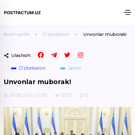
Bosh sahifa
O'zbekiston
Unvonlar muborak!
Ulashish:
O'zbekiston
Jahon
Unvonlar muborak!
23.08.2024 / 12:50
10712
0