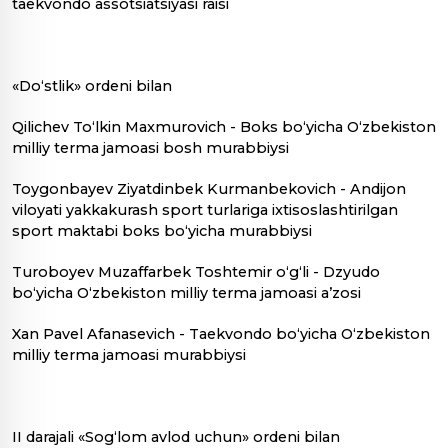
taekvondo assotsiatsiyasi raisi
«Do‘stlik» ordeni bilan
Qilichev To‘lkin Maxmurovich - Boks bo‘yicha O‘zbekiston
milliy terma jamoasi bosh murabbiysi
Toygonbayev Ziyatdinbek Kurmanbekovich - Andijon
viloyati yakkakurash sport turlariga ixtisoslashtirilgan
sport maktabi boks bo‘yicha murabbiysi
Turoboyev Muzaffarbek Toshtemir o‘g‘li - Dzyudo
bo‘yicha O‘zbekiston milliy terma jamoasi a’zosi
Xan Pavel Afanasevich - Taekvondo bo‘yicha O‘zbekiston
milliy terma jamoasi murabbiysi
II darajali «Sog‘lom avlod uchun» ordeni bilan