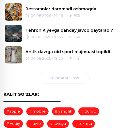
Restoranlar daromadi oshmoqda
06.08.2026 / 14:46
939
Tehron Kiyevga qanday javob qaytaradi?
06.08.2026 / 10:55
1174
Antik davrga oid sport majmuasi topildi
04.08.2026 / 18:25
1441
Ko'proq yuklash
KALIT SO'ZLAR:
#apple
# mobile
# yangilik
# dunyo
# vodiy
# avto
# tavsiya
# texnika