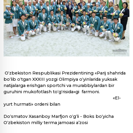
O‘zbekiston Respublikasi Prezidentining «Parij shahrida
bo‘lib o‘tgan XXXIII yozgi Olimpiya o‘yinlarida yuksak
natijalarga erishgan sportchi va murabbiylardan bir
guruhini mukofotlash to‘g‘risida»gi farmoni.
«El-
yurt hurmati» ordeni bilan
Do‘smatov Xasanboy Marfjon o‘g‘li - Boks bo‘yicha
O‘zbekiston milliy terma jamoasi a’zosi