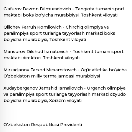
G‘afurov Davron Dilmuradovich - Zangiota tumani sport
maktabi boks bo‘yicha murabbiysi, Toshkent viloyati
Qilichev Farruh Komilovich - Chirchiq olimpiya va
paralimpiya sport turlariga tayyorlash markazi boks
bo‘yicha murabbiysi, Toshkent viloyati
Mansurov Dilshod Ismatovich - Toshkent tumani sport
maktabi direktori, Toshkent viloyati
Mirzadjanov Farxod Mirxamitovich - Og‘ir atletika bo‘yicha
O‘zbekiston milliy terma jamoasi murabbiysi
Xudayberganov Jamshid Ismailovich - Urganch olimpiya
va paralimpiya sport turlariga tayyorlash markazi dzyudo
bo‘yicha murabbiysi, Xorazm viloyati
O‘zbekiston Respublikasi Prezidenti