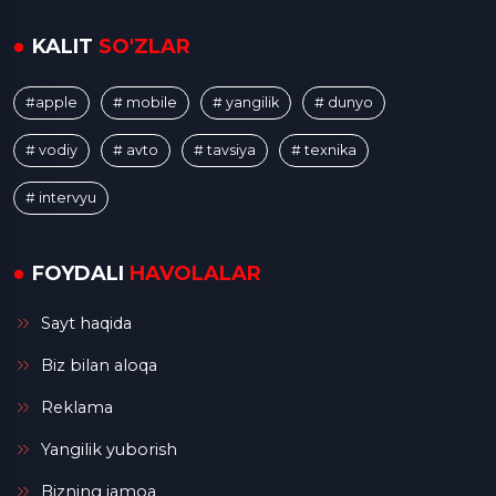
KALIT
SO'ZLAR
#apple
# mobile
# yangilik
# dunyo
# vodiy
# avto
# tavsiya
# texnika
# intervyu
FOYDALI
HAVOLALAR
Sayt haqida
Biz bilan aloqa
Reklama
Yangilik yuborish
Bizning jamoa