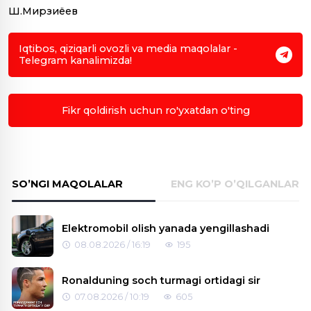
Ш.Мирзиёев
Iqtibos, qiziqarli ovozli va media maqolalar -
Telegram kanalimizda!
Fikr qoldirish uchun ro'yxatdan o'ting
SO’NGI MAQOLALAR
ENG KO’P O’QILGANLAR
Elektromobil olish yanada yengillashadi
08.08.2026 / 16:19
195
Ronalduning soch turmagi ortidagi sir
07.08.2026 / 10:19
605