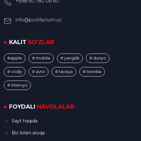
+998 90 780 06 60
info@postfactum.uz
KALIT
SO'ZLAR
#apple
# mobile
# yangilik
# dunyo
# vodiy
# avto
# tavsiya
# texnika
# intervyu
FOYDALI
HAVOLALAR
Sayt haqida
Biz bilan aloqa