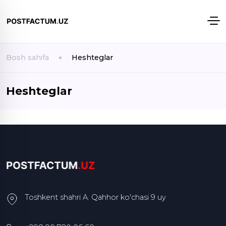
Bosh sahifa
Heshteglar
Heshteglar
Toshkent shahri A. Qahhor ko'chasi 9 uy