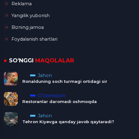
Reklama
Yangilik yuborish
Bizning jamoa
Foydalanish shartlari
SO'NGGI
MAQOLALAR
Jahon
Ronalduning soch turmagi ortidagi sir
O'zbekiston
Restoranlar daromadi oshmoqda
Jahon
Tehron Kiyevga qanday javob qaytaradi?