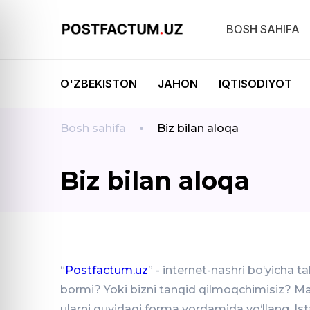
BOSH SAHIFA
O'ZBEKISTON
JAHON
IQTISODIYOT
Bosh sahifa
Biz bilan aloqa
Biz bilan aloqa
“
Postfactum.uz
” - internet-nashri bo‘yicha tak
bormi? Yoki bizni tanqid qilmoqchimisiz? M
ularni quyidagi forma yordamida yo‘llang. Ist