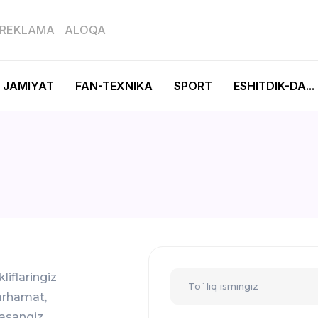
REKLAMA
ALOQA
JAMIYAT
FAN-TEXNIKA
SPORT
ESHITDIK-DA...
liflaringiz
arhamat,
asangiz,