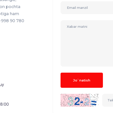
ron pochta
otiga ham
 +998 90 780
Jo`natish
uy
18:00