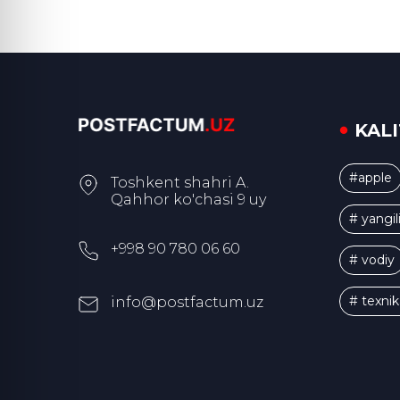
KAL
#apple
Toshkent shahri A.
Qahhor ko'chasi 9 uy
# yangil
+998 90 780 06 60
# vodiy
# texnik
info@postfactum.uz