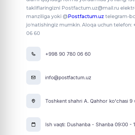
takliflaringizni Postfactum.uz@mail.ru elekt
manziliga yoki @
Postfactum.uz
telegram-b
jo‘natishingiz mumkin. Aloqa uchun telefon:
06 60
+998 90 780 06 60
info@postfactum.uz
Toshkent shahri A. Qahhor ko'chasi 9 
Ish vaqti: Dushanba - Shanba 09:00 - 