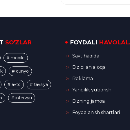
IT
SO'ZLAR
FOYDALI
HAVOLAL
Sayt haqida
# mobile
Biz bilan aloqa
ik
# dunyo
Reklama
# avto
# tavsiya
Yangilik yuborish
a
# intervyu
Bizning jamoa
Foydalanish shartlari