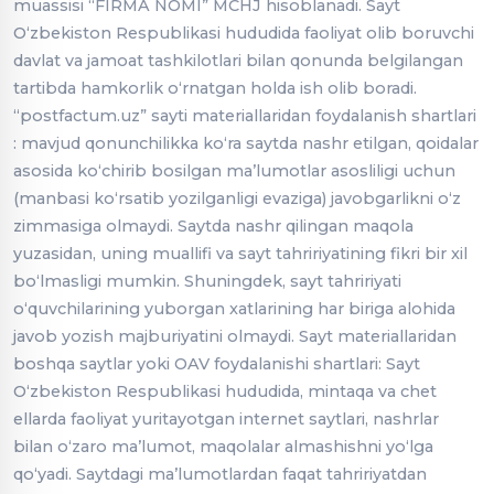
muassisi “FIRMA NOMI” MCHJ hisoblanadi. Sayt
Oʻzbekiston Respublikasi hududida faoliyat olib boruvchi
davlat va jamoat tashkilotlari bilan qonunda belgilangan
tartibda hamkorlik oʻrnatgan holda ish olib boradi.
“postfactum.uz” sayti materiallaridan foydalanish shartlari
: mavjud qonunchilikka koʻra saytda nashr etilgan, qoidalar
asosida koʻchirib bosilgan maʼlumotlar asosliligi uchun
(manbasi koʻrsatib yozilganligi evaziga) javobgarlikni oʻz
zimmasiga olmaydi. Saytda nashr qilingan maqola
yuzasidan, uning muallifi va sayt tahririyatining fikri bir xil
boʻlmasligi mumkin. Shuningdek, sayt tahririyati
oʻquvchilarining yuborgan xatlarining har biriga alohida
javob yozish majburiyatini olmaydi. Sayt materiallaridan
boshqa saytlar yoki OAV foydalanishi shartlari: Sayt
Oʻzbekiston Respublikasi hududida, mintaqa va chet
ellarda faoliyat yuritayotgan internet saytlari, nashrlar
bilan oʻzaro maʼlumot, maqolalar almashishni yoʻlga
qoʻyadi. Saytdagi maʼlumotlardan faqat tahririyatdan