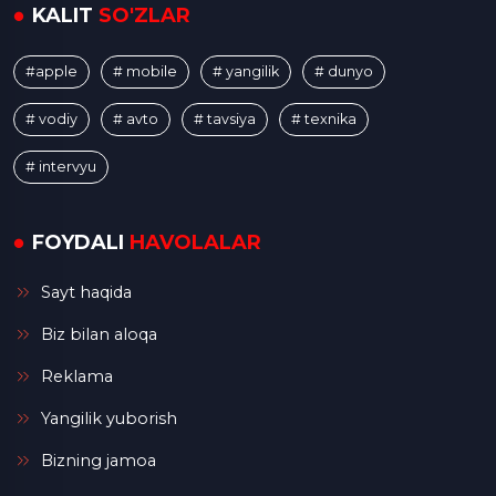
KALIT
SO'ZLAR
#apple
# mobile
# yangilik
# dunyo
# vodiy
# avto
# tavsiya
# texnika
# intervyu
FOYDALI
HAVOLALAR
Sayt haqida
Biz bilan aloqa
Reklama
Yangilik yuborish
Bizning jamoa