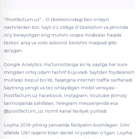
“Postfactum.uz”
- Oʻzbekistondagi faol onlayn
nashrlardan biri. Sayt oʻz oldiga Oʻzbekiston va jahonda
roʻy berayotgan eng muhim voqea-hodisalar haqida
tezkor, aniq va xolis axborot berishni maqsad qilib
qoʻygan.
Google Analytics maʼlumotlariga koʻra, saytga har kuni
mingdan ortiq odam tashrif buyuradi. Saytdan foydalanish
mutlaqo bepul boʻlib, faqatgina internet traffik sarflanadi.
Saytning yengil va tez ishlaydigan mobil versiyasi -
Postfactum.uz Facebook, Instagram, Youtube ijtimoiy
tarmoqlarida sahifalari, Telegram messenjerida esa
@postfactum_uz nomli kanal faoliyat yuritadi.
Loyiha 2019-yilning yanvarida faoliyatini boshlagan. OAV
sifatida 1261 raqami bilan davlat ro‘yxatidan o‘tgan. Loyiha