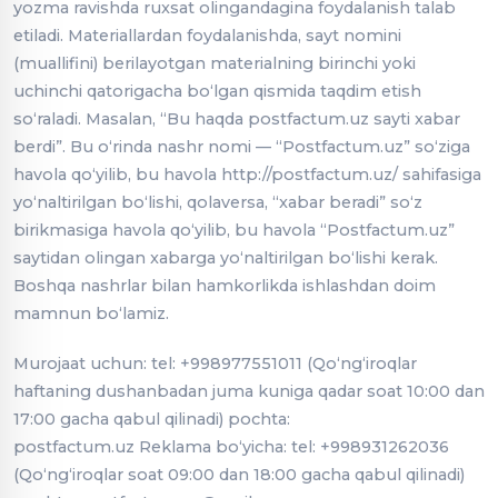
yozma ravishda ruxsat olingandagina foydalanish talab
etiladi. Materiallardan foydalanishda, sayt nomini
(muallifini) berilayotgan materialning birinchi yoki
uchinchi qatorigacha boʻlgan qismida taqdim etish
soʻraladi. Masalan, “Bu haqda postfactum.uz sayti xabar
berdi”. Bu oʻrinda nashr nomi — “Postfactum.uz” soʻziga
havola qoʻyilib, bu havola http://postfactum.uz/ sahifasiga
yoʻnaltirilgan boʻlishi, qolaversa, “xabar beradi” soʻz
birikmasiga havola qoʻyilib, bu havola “Postfactum.uz”
saytidan olingan xabarga yoʻnaltirilgan boʻlishi kerak.
Boshqa nashrlar bilan hamkorlikda ishlashdan doim
mamnun boʻlamiz.
Murojaat uchun: tel: +998977551011 (Qoʻngʻiroqlar
haftaning dushanbadan juma kuniga qadar soat 10:00 dan
17:00 gacha qabul qilinadi) pochta:
postfactum.uz
Reklama boʻyicha: tel: +998931262036
(Qoʻngʻiroqlar soat 09:00 dan 18:00 gacha qabul qilinadi)