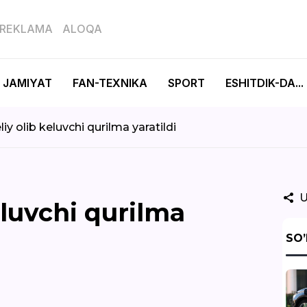
REKLAMA
ALOQA
JAMIYAT
FAN-TEXNIKA
SPORT
ESHITDIK-DA...
iy olib keluvchi qurilma yaratildi
U
eluvchi qurilma
SO