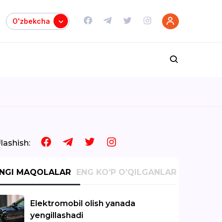
O'zbekcha
lashish:
’NGI MAQOLALAR
ENG KO’P O’QILGANLAR
Elektromobil olish yanada
yengillashadi