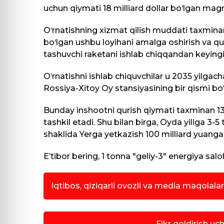
uchun qiymati 18 milliard dollar bo‘lgan magn
O‘rnatishning xizmat qilish muddati taxminan 2
bo‘lgan ushbu loyihani amalga oshirish va qur
tashuvchi raketani ishlab chiqqandan keying
O‘rnatishni ishlab chiquvchilar u 2035 yilgac
Rossiya-Xitoy Oy stansiyasining bir qismi bo‘l
Bunday inshootni qurish qiymati taxminan 130 
tashkil etadi. Shu bilan birga, Oyda yiliga 3-5
shaklida Yerga yetkazish 100 milliard yuang
E’tibor bering, 1 tonna "geliy-3" energiya sal
Iqtibos, qiziqarli ovozli va media maqolala
Fikr qoldirish uc