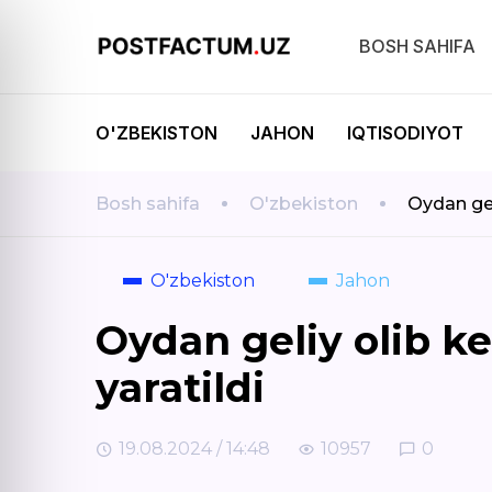
BOSH SAHIFA
O'ZBEKISTON
JAHON
IQTISODIYOT
Bosh sahifa
O'zbekiston
Oydan gel
O'zbekiston
Jahon
Oydan geliy olib k
yaratildi
19.08.2024 / 14:48
10957
0