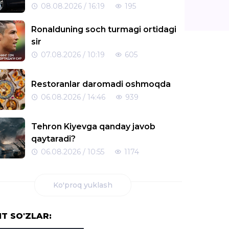
08.08.2026 / 16:19
195
Ronalduning soch turmagi ortidagi
sir
07.08.2026 / 10:19
605
Restoranlar daromadi oshmoqda
06.08.2026 / 14:46
939
Tehron Kiyevga qanday javob
qaytaradi?
06.08.2026 / 10:55
1174
Antik davrga oid sport majmuasi
Ko'proq yuklash
topildi
04.08.2026 / 18:25
1441
IT SO'ZLAR: