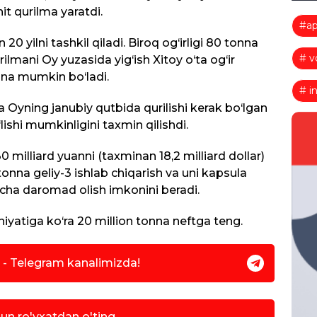
it qurilma yaratdi.
#ap
0 yilni tashkil qiladi. Biroq og‘irligi 80 tonna
# v
ilmani Oy yuzasida yig‘ish Xitoy o‘ta og‘ir
ina mumkin bo‘ladi.
# i
ha Oyning janubiy qutbida qurilishi kerak bo‘lgan
ishi mumkinligini taxmin qilishdi.
milliard yuanni (taxminan 18,2 milliard dollar)
 tonna geliy-3 ishlab chiqarish va uni kapsula
acha daromad olish imkonini beradi.
ohiyatiga ko‘ra 20 million tonna neftga teng.
r - Telegram kanalimizda!
hun ro'yxatdan o'ting