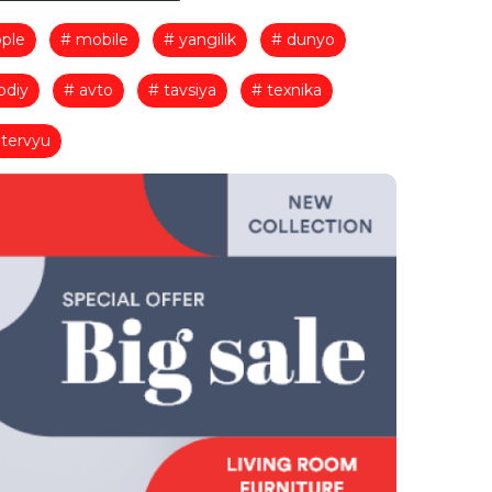
ple
# mobile
# yangilik
# dunyo
odiy
# avto
# tavsiya
# texnika
ntervyu