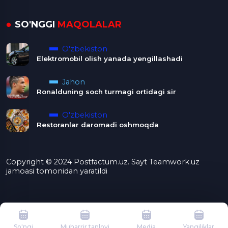
SO'NGGI
MAQOLALAR
O'zbekiston
Elektromobil olish yanada yengillashadi
Jahon
Ronalduning soch turmagi ortidagi sir
O'zbekiston
Restoranlar daromadi oshmoqda
Copyright © 2024 Postfactum.uz. Sayt Teamwork.uz
jamoasi tomonidan yaratildi
So'ngi
Muharrir tanlovi
Media
Yangiliklar