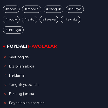
#apple
# mobile
# yangilik
# dunyo
# vodiy
# avto
# tavsiya
# texnika
# intervyu
FOYDALI
HAVOLALAR
Sayt haqida
Biz bilan aloqa
Reklama
Yangilik yuborish
Bizning jamoa
Foydalanish shartlari