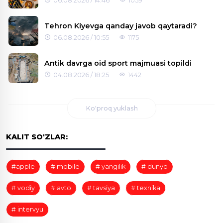
06.08.2026 / 14:46
1059
Tehron Kiyevga qanday javob qaytaradi?
06.08.2026 / 10:55
1175
Antik davrga oid sport majmuasi topildi
04.08.2026 / 18:25
1442
Ko'proq yuklash
KALIT SO'ZLAR:
#apple
# mobile
# yangilik
# dunyo
# vodiy
# avto
# tavsiya
# texnika
# intervyu