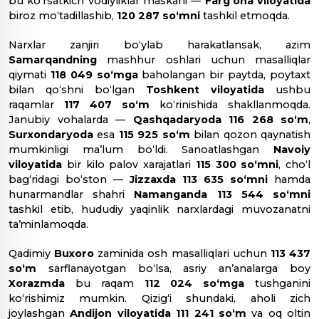
bu ko‘rsatkich vodiyliklar maskani —
Farg‘ona viloyatida
biroz moʻtadillashib,
120 287 so‘mni
tashkil etmoqda.
​Narxlar zanjiri bo‘ylab harakatlansak, azim
Samarqandning
mashhur oshlari uchun masalliqlar
qiymati
118 049 so‘mga
baholangan bir paytda, poytaxt
bilan qo‘shni bo‘lgan
Toshkent viloyatida
ushbu
raqamlar
117 407 so‘m
ko‘rinishida shakllanmoqda.
Janubiy vohalarda —
Qashqadaryoda
116 268 so‘m
,
Surxondaryoda
esa
115 925 so‘m
bilan qozon qaynatish
mumkinligi maʼlum bo‘ldi. Sanoatlashgan
Navoiy
viloyatida
bir kilo palov xarajatlari
115 300 so‘mni
, cho‘l
bag‘ridagi
bo‘ston —
Jizzaxda
113 635 so‘mni
hamda
hunarmandlar shahri
Namanganda
113 544 so‘mni
tashkil etib, hududiy yaqinlik narxlardagi muvozanatni
taʼminlamoqda.
​Qadimiy
Buxoro
zaminida osh masalliqlari uchun
113 437
so‘m
sarflanayotgan bo‘lsa, asriy anʼanalarga boy
Xorazmda
bu raqam
112 024 so‘mga
tushganini
ko‘rishimiz mumkin. Qizig‘i
shundaki
, aholi zich
joylashgan
Andijon viloyatida
111 241 so‘m
va oq oltin