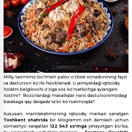
Milliy taomimiz bo‘lmish palov o‘zbek xonadonining fayzi
va dasturxon ko‘rki hisoblanadi. U jamiyatdagi iqtisodiy
holatni belgilovchi o‘ziga xos ko‘rsatkichga aylangani
rostmi? Bozorlardagi masalliqlar narxi dasturxonimizdagi
barakaga qay darajada taʼsir ko‘rsatmoqda?
Xususan, mamlakatimizning iqtisodiy markazi sanalgan
Toshkent shahrida
bir kilogramm osh damlash uchun
xomashyo xarajatlari
122 543 so‘mga
yetayotgan bo‘lsa,