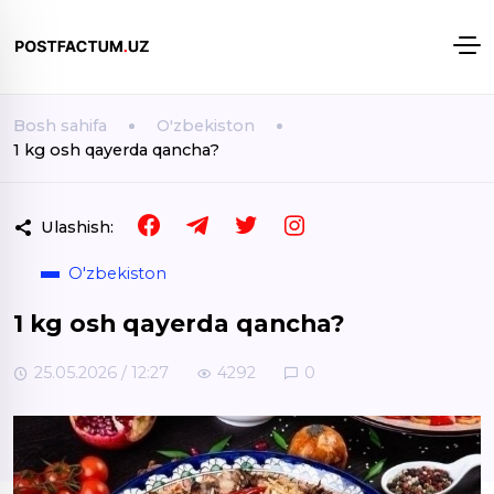
Bosh sahifa
O'zbekiston
1 kg osh qayerda qancha?
Ulashish:
O'zbekiston
1 kg osh qayerda qancha?
25.05.2026 / 12:27
4292
0