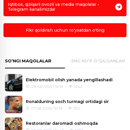
Iqtibos, qiziqarli ovozli va media maqolalar -
Telegram kanalimizda!
Fikr qoldirish uchun ro'yxatdan o'ting
SO’NGI MAQOLALAR
ENG KO’P O’QILGANLAR
Elektromobil olish yanada yengillashadi
08.08.2026 / 16:19
1044
Ronalduning soch turmagi ortidagi sir
07.08.2026 / 10:19
1132
Restoranlar daromadi oshmoqda