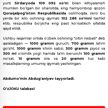
yurti
Sirdaryoda
109 092 so‘m
bilan kifoyalanish
mumkin bo‘lgan bir sharoitda, eng hamyonbop qozon
Qoraqalpog‘iston Respublikasida
osilmoqda, zero bu
yerda bir kilo oshning qiymati
102 286 so‘mni
tashkil
etib, respublika bo‘yicha eng past ko‘rsatkich sifatida
qayd etildi.
​Ushbu raqamlar ortida o‘zbek oshining "oltin nisbati" deb
qaraladigan —
1000 gramm
guruch,
700 gramm
lahm
go‘sht,
1000 gramm
shirin sabzi,
300 gramm
piyoz va
300
ml
o‘simlik yog‘i hamda taʼm beruvchi
100 gramm
no‘xat,
10 gramm
zira va
20 gramm
tuz kabi
masalliqlarning umumiy qiymati yashiringan.
Abdumo‘min Abdug‘aniyev tayyorladi.
O‘zJOKU talabasi